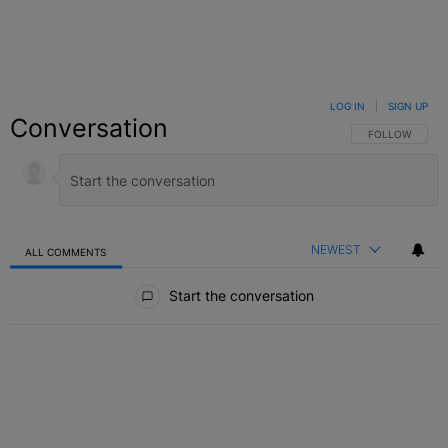
LOG IN
|
SIGN UP
Conversation
FOLLOW THIS C
FOLLOW
NEWEST
ALL COMMENTS
All Comments
Start the conversation