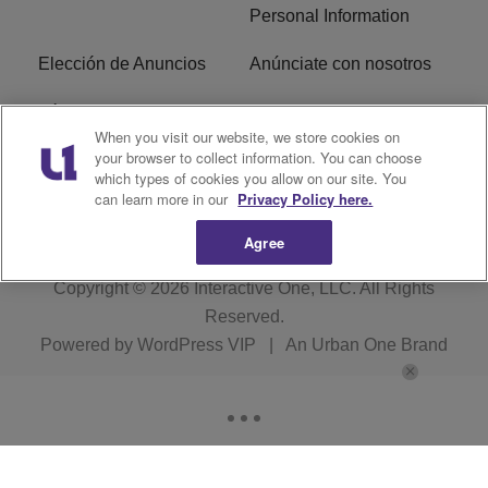
Personal Information
Elección de Anuncios
Anúnciate con nosotros
Términos de Servicio
EEO
When you visit our website, we store cookies on
your browser to collect information. You can choose
Archivo público de la
which types of cookies you allow on our site. You
FCC
can learn more in our
Privacy Policy here.
Agree
Copyright © 2026
Interactive One, LLC
. All Rights
Reserved.
Powered by
WordPress VIP
|
An Urban One Brand